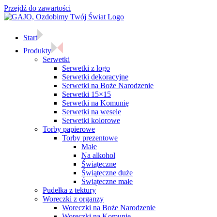
Przejdź do zawartości
Start
Produkty
Serwetki
Serwetki z logo
Serwetki dekoracyjne
Serwetki na Boże Narodzenie
Serwetki 15×15
Serwetki na Komunię
Serwetki na wesele
Serwetki kolorowe
Torby papierowe
Torby prezentowe
Małe
Na alkohol
Świąteczne
Świąteczne duże
Świąteczne małe
Pudełka z tektury
Woreczki z organzy
Woreczki na Boże Narodzenie
Woreczki na Komunię