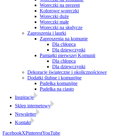
Woreczki na prezent
Kolorowe woreczki
Woreczki duże
Woreczki małe
Woreczki na słodycze
Zaproszenia i laurki
Zaproszenia na komunię
Dla chłopca
Dla dziewczynki
Pamiątki pierwszej Komunii
Dla chłopca
Dla dziewczynki
Dekoracje świąteczne i okolicznościowe
Dodatki ślubne i komunijne
Pudełka komunijne
Pudełka na ciasto
Inspiracje
Sklep internetowy
Newsletter
Kontakt
Facebook
X
Pinterest
YouTube