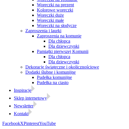
Woreczki na prezent
Kolorowe woreczki
Woreczki duże
Woreczki małe
Woreczki na słodycze
Zaproszenia i laurki
Zaproszenia na komunię
Dla chłopca
Dla dziewczynki
Pamiątki pierwszej Komunii
Dla chłopca
Dla dziewczynki
Dekoracje świąteczne i okolicznościowe
Dodatki ślubne i komunijne
Pudełka komunijne
Pudełka na ciasto
Inspiracje
Sklep internetowy
Newsletter
Kontakt
Facebook
X
Pinterest
YouTube