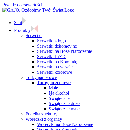
Przejdź do zawartości
Start
Produkty
Serwetki
Serwetki z logo
Serwetki dekoracyjne
Serwetki na Boże Narodzenie
Serwetki 15×15
Serwetki na Komunię
Serwetki na wesele
Serwetki kolorowe
Torby papierowe
Torby prezentowe
Małe
Na alkohol
Świąteczne
Świąteczne duże
Świąteczne małe
Pudełka z tektury
Woreczki z organzy
Woreczki na Boże Narodzenie
Woreczki na Komunię