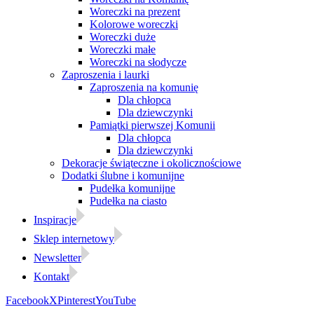
Woreczki na prezent
Kolorowe woreczki
Woreczki duże
Woreczki małe
Woreczki na słodycze
Zaproszenia i laurki
Zaproszenia na komunię
Dla chłopca
Dla dziewczynki
Pamiątki pierwszej Komunii
Dla chłopca
Dla dziewczynki
Dekoracje świąteczne i okolicznościowe
Dodatki ślubne i komunijne
Pudełka komunijne
Pudełka na ciasto
Inspiracje
Sklep internetowy
Newsletter
Kontakt
Facebook
X
Pinterest
YouTube