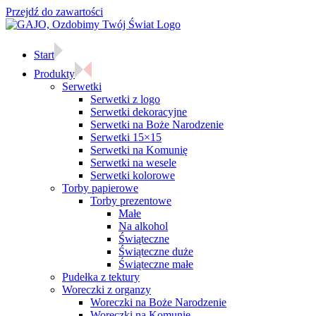
Przejdź do zawartości
Start
Produkty
Serwetki
Serwetki z logo
Serwetki dekoracyjne
Serwetki na Boże Narodzenie
Serwetki 15×15
Serwetki na Komunię
Serwetki na wesele
Serwetki kolorowe
Torby papierowe
Torby prezentowe
Małe
Na alkohol
Świąteczne
Świąteczne duże
Świąteczne małe
Pudełka z tektury
Woreczki z organzy
Woreczki na Boże Narodzenie
Woreczki na Komunię