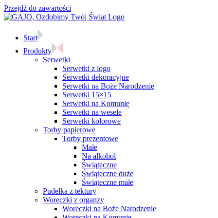
Przejdź do zawartości
Start
Produkty
Serwetki
Serwetki z logo
Serwetki dekoracyjne
Serwetki na Boże Narodzenie
Serwetki 15×15
Serwetki na Komunię
Serwetki na wesele
Serwetki kolorowe
Torby papierowe
Torby prezentowe
Małe
Na alkohol
Świąteczne
Świąteczne duże
Świąteczne małe
Pudełka z tektury
Woreczki z organzy
Woreczki na Boże Narodzenie
Woreczki na Komunię