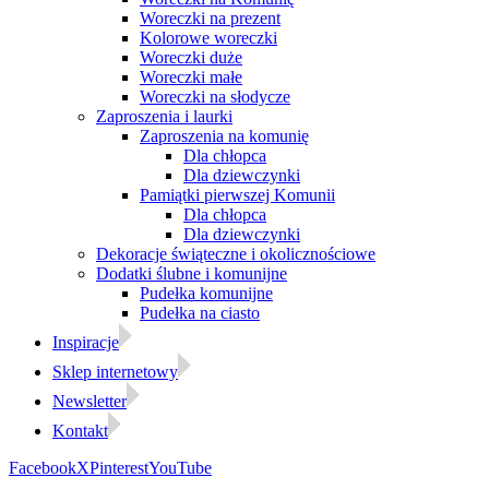
Woreczki na prezent
Kolorowe woreczki
Woreczki duże
Woreczki małe
Woreczki na słodycze
Zaproszenia i laurki
Zaproszenia na komunię
Dla chłopca
Dla dziewczynki
Pamiątki pierwszej Komunii
Dla chłopca
Dla dziewczynki
Dekoracje świąteczne i okolicznościowe
Dodatki ślubne i komunijne
Pudełka komunijne
Pudełka na ciasto
Inspiracje
Sklep internetowy
Newsletter
Kontakt
Facebook
X
Pinterest
YouTube