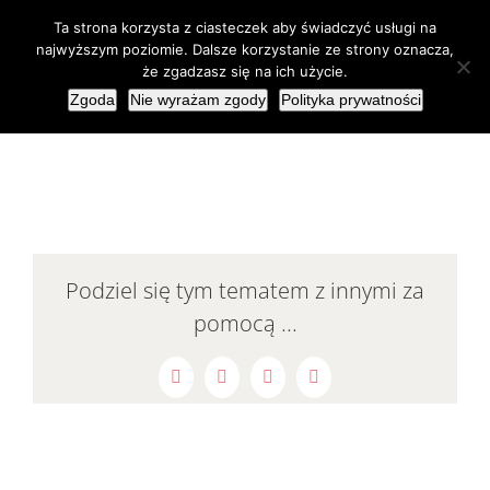
Przejdź
Ta strona korzysta z ciasteczek aby świadczyć usługi na
do
najwyższym poziomie. Dalsze korzystanie ze strony oznacza,
że zgadzasz się na ich użycie.
zawartości
Zgoda
Nie wyrażam zgody
Polityka prywatności
Podziel się tym tematem z innymi za
pomocą ...
Facebook
LinkedIn
Pinterest
Email