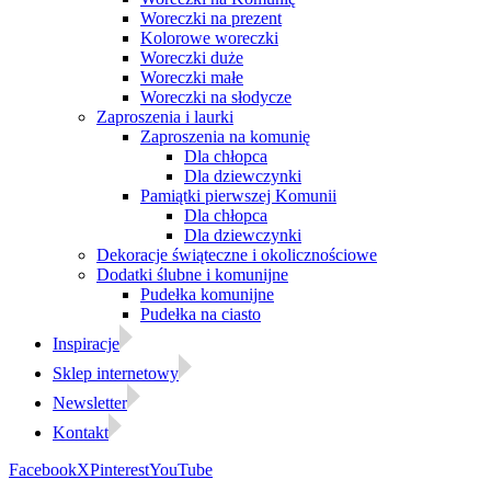
Woreczki na prezent
Kolorowe woreczki
Woreczki duże
Woreczki małe
Woreczki na słodycze
Zaproszenia i laurki
Zaproszenia na komunię
Dla chłopca
Dla dziewczynki
Pamiątki pierwszej Komunii
Dla chłopca
Dla dziewczynki
Dekoracje świąteczne i okolicznościowe
Dodatki ślubne i komunijne
Pudełka komunijne
Pudełka na ciasto
Inspiracje
Sklep internetowy
Newsletter
Kontakt
Facebook
X
Pinterest
YouTube