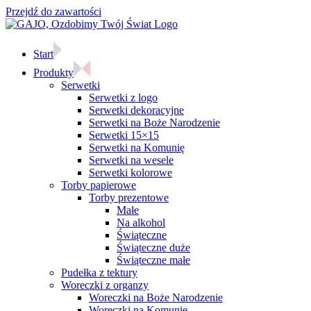
Przejdź do zawartości
Start
Produkty
Serwetki
Serwetki z logo
Serwetki dekoracyjne
Serwetki na Boże Narodzenie
Serwetki 15×15
Serwetki na Komunię
Serwetki na wesele
Serwetki kolorowe
Torby papierowe
Torby prezentowe
Małe
Na alkohol
Świąteczne
Świąteczne duże
Świąteczne małe
Pudełka z tektury
Woreczki z organzy
Woreczki na Boże Narodzenie
Woreczki na Komunię