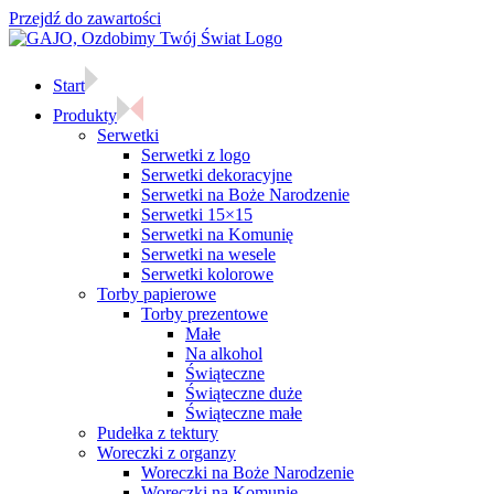
Przejdź do zawartości
Start
Produkty
Serwetki
Serwetki z logo
Serwetki dekoracyjne
Serwetki na Boże Narodzenie
Serwetki 15×15
Serwetki na Komunię
Serwetki na wesele
Serwetki kolorowe
Torby papierowe
Torby prezentowe
Małe
Na alkohol
Świąteczne
Świąteczne duże
Świąteczne małe
Pudełka z tektury
Woreczki z organzy
Woreczki na Boże Narodzenie
Woreczki na Komunię