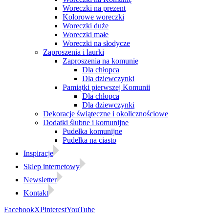
Woreczki na prezent
Kolorowe woreczki
Woreczki duże
Woreczki małe
Woreczki na słodycze
Zaproszenia i laurki
Zaproszenia na komunię
Dla chłopca
Dla dziewczynki
Pamiątki pierwszej Komunii
Dla chłopca
Dla dziewczynki
Dekoracje świąteczne i okolicznościowe
Dodatki ślubne i komunijne
Pudełka komunijne
Pudełka na ciasto
Inspiracje
Sklep internetowy
Newsletter
Kontakt
Facebook
X
Pinterest
YouTube