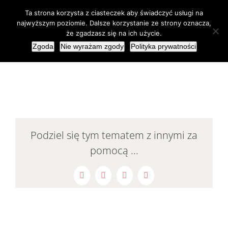
Przejdź
Ta strona korzysta z ciasteczek aby świadczyć usługi na
do
najwyższym poziomie. Dalsze korzystanie ze strony oznacza,
że zgadzasz się na ich użycie.
zawartości
Zgoda
Nie wyrażam zgody
Polityka prywatności
Podziel się tym tematem z innymi za
pomocą ...
Facebook
LinkedIn
Pinterest
Email